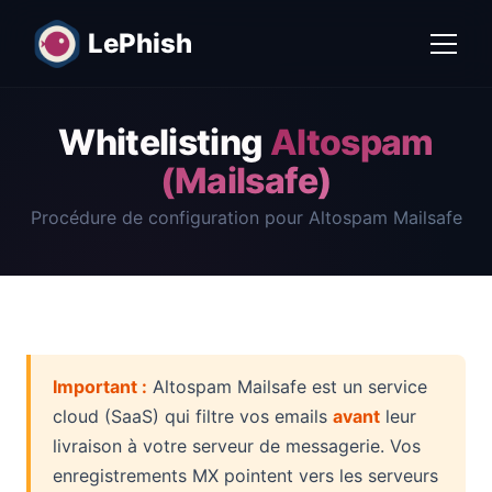
LePhish
Whitelisting
Altospam
(Mailsafe)
Procédure de configuration pour Altospam Mailsafe
Important :
Altospam Mailsafe est un service
cloud (SaaS) qui filtre vos emails
avant
leur
livraison à votre serveur de messagerie. Vos
enregistrements MX pointent vers les serveurs